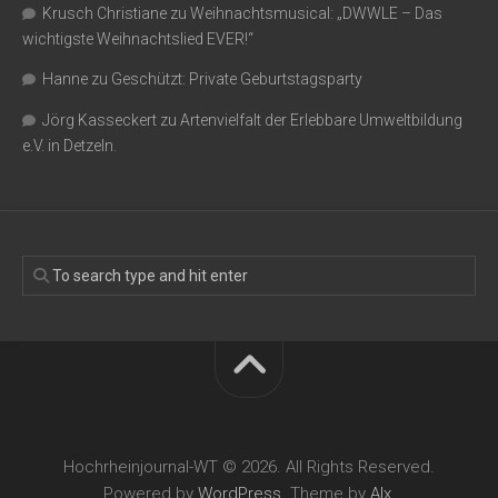
Krusch Christiane
zu
Weihnachtsmusical: „DWWLE – Das
wichtigste Weihnachtslied EVER!“
Hanne
zu
Geschützt: Private Geburtstagsparty
Jörg Kasseckert
zu
Artenvielfalt der Erlebbare Umweltbildung
e.V. in Detzeln.
Hochrheinjournal-WT © 2026. All Rights Reserved.
Powered by
WordPress
. Theme by
Alx
.