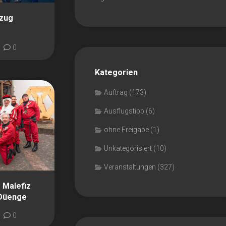
zug
0
Kategorien
Auftrag
(173)
Ausflugstipp
(6)
ohne Freigabe
(1)
Unkategorisiert
(10)
Veranstaltungen
(327)
 Malefiz
 Düenge
0