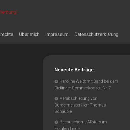
 Werbung)
drechte
Über mich
Impressum
Datenschutzerklärung
Neueste Beiträge
Karoline Weidt mit Band bei dem
Dietlinger Sommerkonzert Nr. 7
Verabschiedung von
Bürgermeister Herr Thomas
Schäuble
Becausehome Allstars im
Fräulein Linde