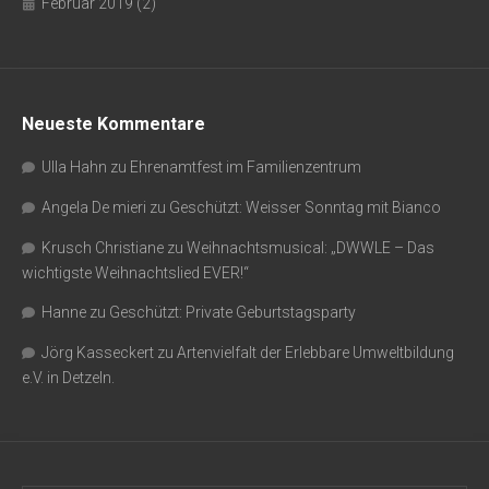
Februar 2019
(2)
Neueste Kommentare
Ulla Hahn
zu
Ehrenamtfest im Familienzentrum
Angela De mieri
zu
Geschützt: Weisser Sonntag mit Bianco
Krusch Christiane
zu
Weihnachtsmusical: „DWWLE – Das
wichtigste Weihnachtslied EVER!“
Hanne
zu
Geschützt: Private Geburtstagsparty
Jörg Kasseckert
zu
Artenvielfalt der Erlebbare Umweltbildung
e.V. in Detzeln.