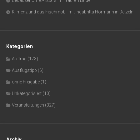
Becausehome Allstars im Fräulein Linde
Klimenz und das Fischmobil mit Ingabritta Hormann in Detzeln
Kategorien
Auftrag
(173)
Ausflugstipp
(6)
ohne Freigabe
(1)
Unkategorisiert
(10)
Veranstaltungen
(327)
Archiv