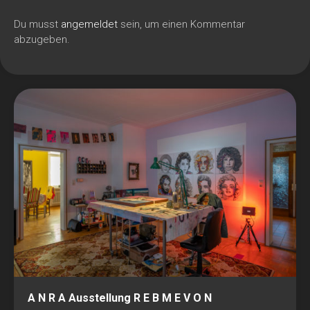
Du musst
angemeldet
sein, um einen Kommentar
abzugeben.
A N R A Ausstellung R E B M E V O N