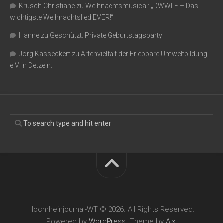
Krusch Christiane
zu
Weihnachtsmusical: „DWWLE – Das
wichtigste Weihnachtslied EVER!“
Hanne
zu
Geschützt: Private Geburtstagsparty
Jörg Kasseckert
zu
Artenvielfalt der Erlebbare Umweltbildung
e.V. in Detzeln.
Hochrheinjournal-WT © 2026. All Rights Reserved.
Powered by
WordPress
. Theme by
Alx
.