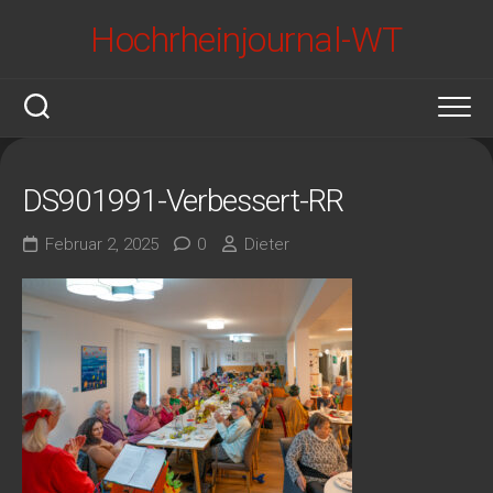
Skip
Hochrheinjournal-WT
to
content
DS901991-Verbessert-RR
Februar 2, 2025
0
Dieter