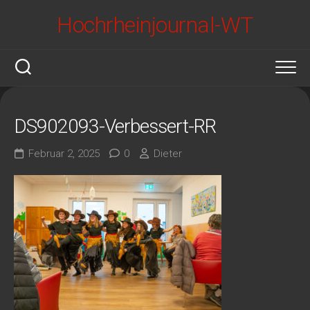
Skip
Hochrheinjournal-WT
to
content
DS902093-Verbessert-RR
Februar 2, 2025
0
Dieter