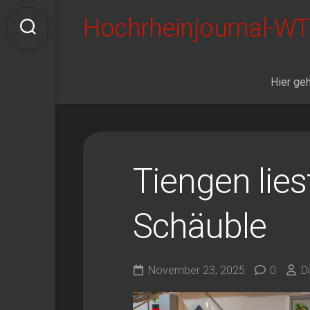
Skip
Hochrheinjournal-WT
to
content
Hier geh
Tiengen lies
Schäuble
November 23, 2025
0
D