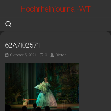
Skip
Hochrheinjournal-WT
to
content
62A7I02571
Oktober 5, 2021
0
Dieter