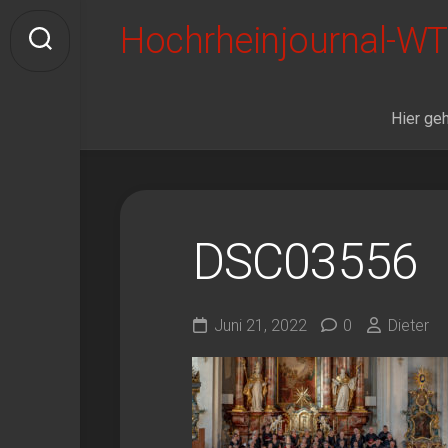
Skip
Hochrheinjournal-WT
to
content
Hier geh
DSC03556
Juni 21, 2022
0
Dieter