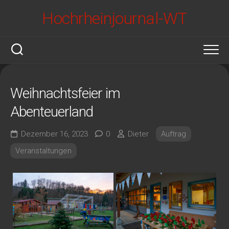
Skip
Hochrheinjournal-WT
to
content
Weihnachtsfeier im
Abenteuerland
Dezember 16, 2023
0
Dieter
Auftrag
Veranstaltungen