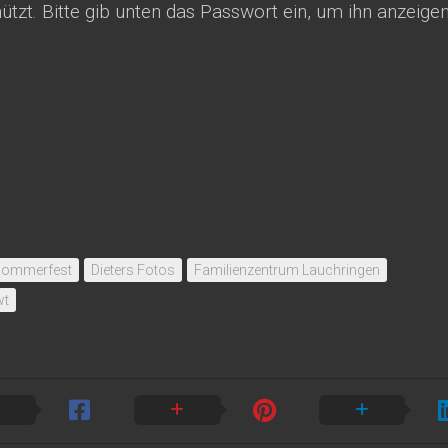
ützt. Bitte gib unten das Passwort ein, um ihn anzeige
ommerfest
Dieters Fotos
Familienzentrum Lauchringen
wt