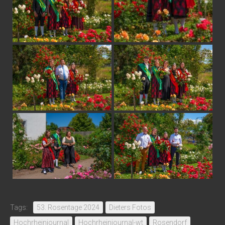
Tags:
53. Rosentage 2024
Dieters Fotos
Hochrheinjournal
Hochrheinjournal-wt
Rosendorf