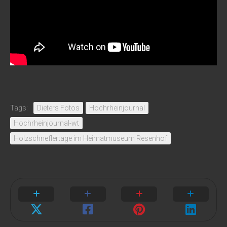
Tags:
Dieters Fotos
Hochrheinjournal
Hochrheinjournal-wt
Holzschneflertage im Heimatmuseum Resenhof