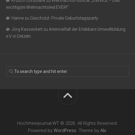
Krusch Christiane
zu
Weihnachtsmusical: „DWWLE – Das
wichtigste Weihnachtslied EVER!“
Hanne
zu
Geschützt: Private Geburtstagsparty
Jörg Kasseckert
zu
Artenvielfalt der Erlebbare Umweltbildung
e.V. in Detzeln.
Hochrheinjournal-WT © 2026. All Rights Reserved.
Powered by
WordPress
. Theme by
Alx
.