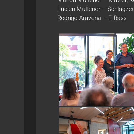
Manon Mullener – Klavier, K
Lucien Mullener – Schlagze
Rodrigo Aravena – E-Bass