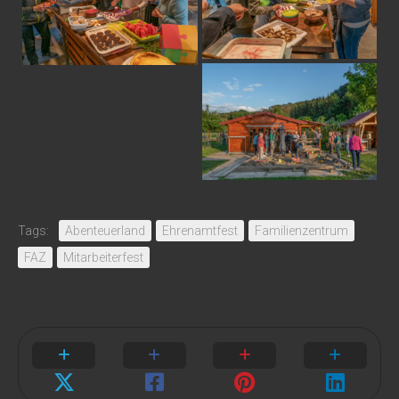
Tags:
Abenteuerland
Ehrenamtfest
Familienzentrum
FAZ
Mitarbeiterfest