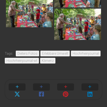
Tags:
Dieters Fotos
Erlebbare Umwelt
Hochrheinjournal
Hochrheinjournal-wt
Klimenz