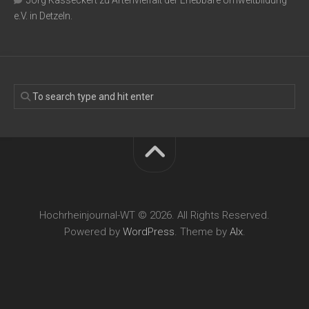
Jörg Kasseckert
zu
Artenvielfalt der Erlebbare Umweltbildung
e.V. in Detzeln.
Hochrheinjournal-WT © 2026. All Rights Reserved.
Powered by
WordPress
. Theme by
Alx
.