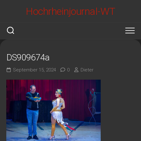
Skip
Hochrheinjournal-WT
to
content
DS909674a
September 15, 2024
0
Dieter