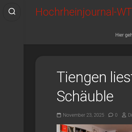
Skip
Hochrheinjournal-WT
to
content
Hier geh
Tiengen lies
Schäuble
November 23, 2025
0
D