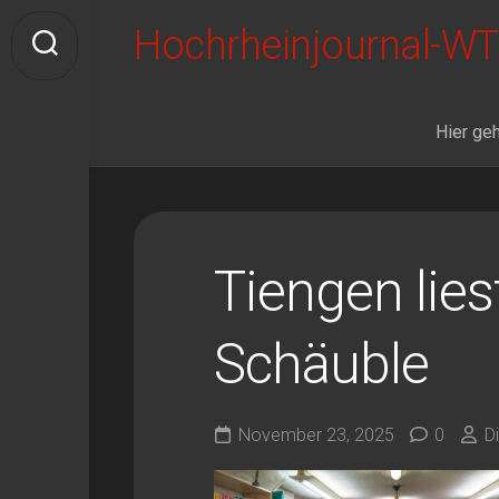
Skip
Hochrheinjournal-WT
to
content
Hier geh
Tiengen lies
Schäuble
November 23, 2025
0
D