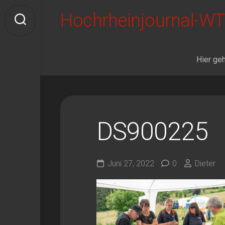
Skip
Hochrheinjournal-WT
to
content
Hier geh
DS900225
Juni 27, 2022
0
Dieter