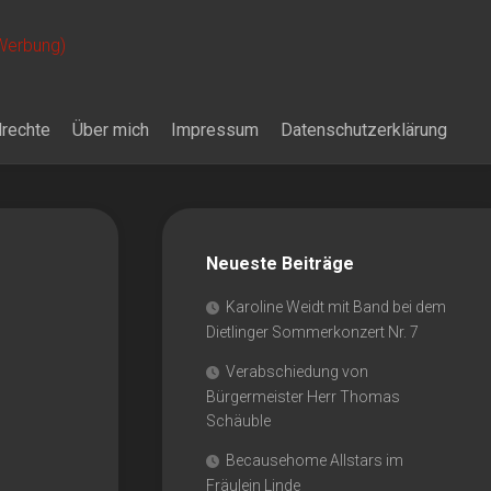
 Werbung)
drechte
Über mich
Impressum
Datenschutzerklärung
Neueste Beiträge
Karoline Weidt mit Band bei dem
Dietlinger Sommerkonzert Nr. 7
Verabschiedung von
Bürgermeister Herr Thomas
Schäuble
Becausehome Allstars im
Fräulein Linde