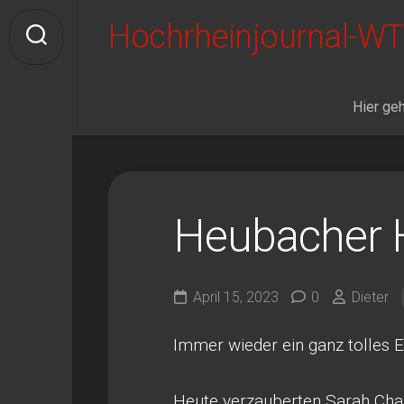
Skip
Hochrheinjournal-WT
to
content
Hier geh
Heubacher 
April 15, 2023
0
Dieter
Immer wieder ein ganz tolles E
Heute verzauberten Sarah Cha