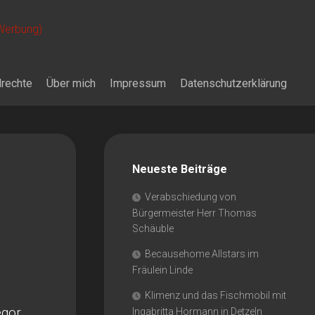
 Werbung)
drechte
Über mich
Impressum
Datenschutzerklärung
Neueste Beiträge
Verabschiedung von
Bürgermeister Herr Thomas
Schäuble
Becausehome Allstars im
Fräulein Linde
Klimenz und das Fischmobil mit
egor
Ingabritta Hormann in Detzeln