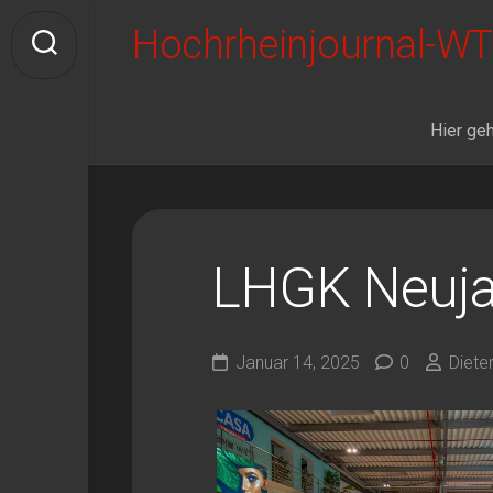
Skip
Hochrheinjournal-WT
to
content
Hier geh
LHGK Neuj
Januar 14, 2025
0
Diete