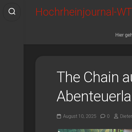
Skip
Hochrheinjournal-WT
to
content
Hier geh
The Chain a
Abenteuerl
August 10, 2025
0
Diete