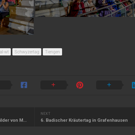
al-wt
Schwyzertag
Tiengen
NEXT
Schwyzertag 2019 – Umzug Bilder von Monika
6. Badischer Kräutertag in Grafenhausen