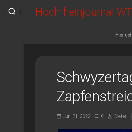
Skip
Hochrheinjournal-WT
to
content
Hier geh
Schwyzerta
Zapfenstrei
Juni 21, 2022
0
Dieter