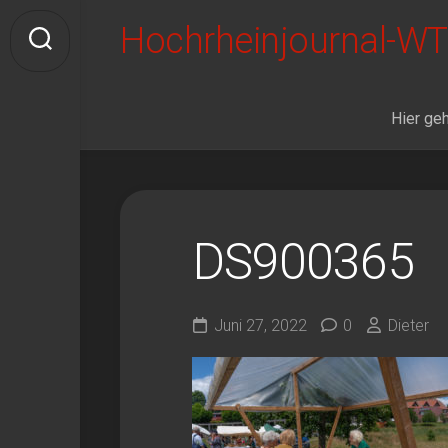
Skip
Hochrheinjournal-WT
to
content
Hier geh
DS900365
Juni 27, 2022
0
Dieter