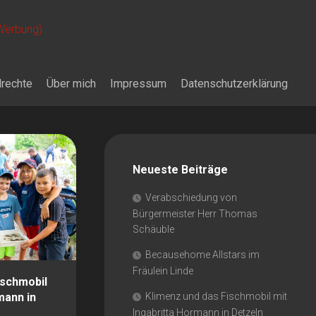
 Werbung)
drechte
Über mich
Impressum
Datenschutzerklärung
Neueste Beiträge
Verabschiedung von
Bürgermeister Herr Thomas
Schäuble
Becausehome Allstars im
Fräulein Linde
ischmobil
mann in
Klimenz und das Fischmobil mit
Ingabritta Hormann in Detzeln