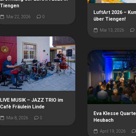
Tiengen
LuftArt 2026 – Ku
Mai 22, 2026
0
über Tiengen!
Mai 13, 2026
LIVE MUSIK – JAZZ TRIO im
Cafè Fräulein Linde
Eva Klesse Quartet
Mai 8, 2026
0
Heubach
April 19, 2026