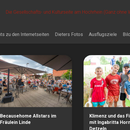
Die Gesellschafts- und Kulturseite am Hochrhein (Ganz ohne
ts zu den Internetseiten
Dieters Fotos
Ausflugsziele
Bil
Becausehome Allstars im
Klimenz und das F
Fräulein Linde
mit Ingabritta Hor
Detzeln